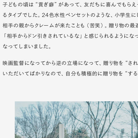
子どもの頃は“貢ぎ癖”があって、友だちに喜んでもらえ
るタイプでした。24色水性ペンセットのような、小学生
相手の親からクレームが来たことも（苦笑）。贈り物の最
「相手からドン引きされているな」と感じられるようにな
なってしまいました。
映画監督になってから逆の立場になって、贈り物を“され
いただいてばかりなので、自分も積極的に贈り物を“する
Categories
Tags
#
つ
#
つ
#
奏
イン
13
8
3
な
む
で
タビ
6
が
ぐ
る
ュー
る
2
連
#
伝
#
味
載
19
10
4
え
#
問
わ
2
特