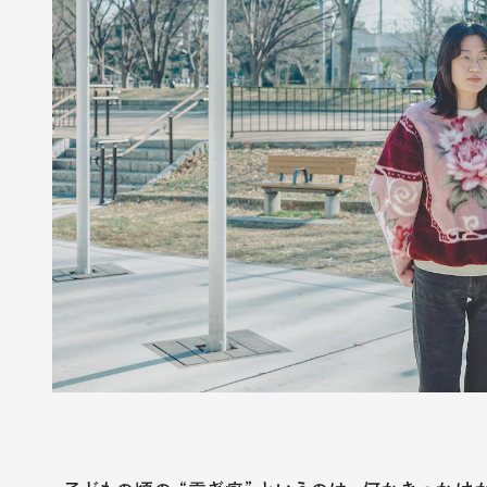
る
う
う
集
#
受
2
#
つ
対
8
け
く
談
7
継
る
All
ぐ
Articles
All Tags
awahi magazineに
Follow
ついて