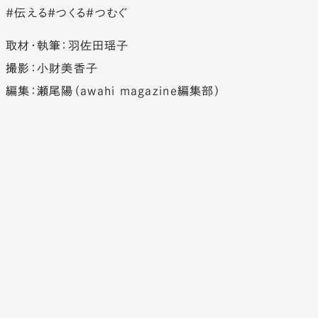
#伝える
#つくる
#つむぐ
取材・執筆：羽佐田瑶子
撮影：小財美香子
編集：瀬尾陽（awahi magazine編集部）