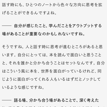
13
8
3
な
む
で
タビ
話す時にも、ひとつのノートから色々な方向に思考を拡
6
が
ぐ
る
ュー
げることができるんですよね。
る
2
連
#
伝
#
味
載
自分が感じたこと、学んだことをアウトプットする
19
10
4
え
#
問
わ
2
特
場があることが重要なのかもしれないですね。
る
う
う
集
#
受
2
#
つ
対
そうですね。人と話す時に思考が進むところがあると思
8
け
く
談
7
継
います。自分にとっては、本を読んで面白いと思うこと
る
All
ぐ
と、それを誰かと分かち合うことはセットなんです。自分
Articles
All Tags
はこういう風に本を、世界を面白がっているけれど、同
awahi magazineに
Follow
じように面白がってくれる人もいるはずだとノックして
ついて
いるような感じですね。
語る場、分かち合う場があることで、深く考えた