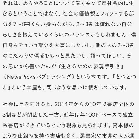
それは、あらゆることについて鋭く尖って反社会的に生
きるということではなく、社会の価値観とフィットする部
分を7〜8割くらい持ちながら、2〜3割は譲れない自分
らしさを抱えているくらいのバランスかもしれません。僕
自身もそういう部分を大事にしたいし、他の人の2〜3割
のこだわりや偏愛をもっと見たいし、語ってほしい。そ
の思いから書いたのが『生きるための表現手引き』
（NewsPicksパブリッシング）という本です。『とつとつ
と』という本屋も、同じような思いに根ざしています。
社会に目を向けると、2014年からの10年で書店全体の
3割ほどが閉店した一方、近年は年100件ペースで独立
系書店ができているという現象も見られます。貸本棚の
ような仕組みを持つ書店も多く、選書家や市井の人が選