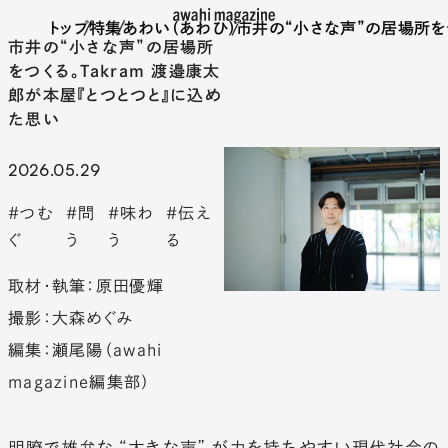
トップ
/
特集
/
あわい（あわひ）
/
市井の“小さな声”の居場所をつ
市井の“小さな声”の居場所
をつくる。Takram 渡邉康太
郎が本屋『とつとつと』に込め
た思い
2026.05.29
#つむ
#問
#味わ
#伝え
ぐ
う
う
る
取材・執筆：原田優輝
撮影：大森めぐみ
編集：瀬尾陽（awahi
magazine編集部）
明瞭で雄弁な“大きな声”が力を持ちやすい現代社会の