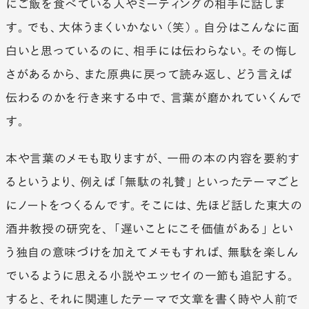
にご飯を食べている人やミーティングの相手に話しま
す。でも、大体うまくいかない（笑）。自分はこんなに面
白いと思っているのに、相手には伝わらない。その悔し
さがあるから、また原典に戻って読み返し、どう言えば
伝わるのかを行き来する中で、言葉が磨かれていくんで
す。
本や言葉のメモも取りますが、一冊の本の内容を要約す
るというより、例えば「無駄の礼賛」といったテーマごと
にノートをつくるんです。そこには、先ほど話した東大の
酒井教授の研究を、「遅いことにこそ価値がある」とい
う独自の意味づけを加えてメモもすれば、無駄を楽しん
Categories
Tags
でいるように思える小説やエッセイの一節も追記する。
#
つ
#
つ
#
奏
すると、それに関連したテーマで文章を書く時や人前で
イン